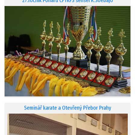
27.ročník Poháru ČFTKFS sensei R.Soebajo
Seminář karate a Otevřený Přebor Prahy