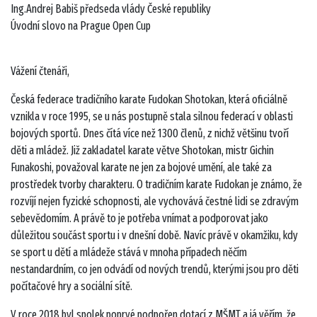
Ing.Andrej Babiš předseda vlády České republiky
Úvodní slovo na Prague Open Cup
Vážení čtenáři,
Česká federace tradičního karate Fudokan Shotokan, která oficiálně
vznikla v roce 1995, se u nás postupně stala silnou federací v oblasti
bojových sportů. Dnes čítá více než 1300 členů, z nichž většinu tvoří
děti a mládež. Již zakladatel karate větve Shotokan, mistr Gichin
Funakoshi, považoval karate ne jen za bojové umění, ale také za
prostředek tvorby charakteru. O tradičním karate Fudokan je známo, že
rozvíjí nejen fyzické schopnosti, ale vychovává čestné lidi se zdravým
sebevědomím. A právě to je potřeba vnímat a podporovat jako
důležitou součást sportu i v dnešní době. Navíc právě v okamžiku, kdy
se sport u dětí a mládeže stává v mnoha případech něčím
nestandardním, co jen odvádí od nových trendů, kterými jsou pro děti
počítačové hry a sociální sítě.
V roce 2018 byl spolek poprvé podpořen dotací z MŠMT a já věřím, že