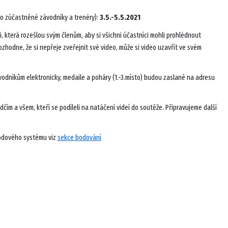
ro zúčastněné závodníky a trenéry):
3.5.-5.5.2021
i, která rozešlou svým členům, aby si všichni účastníci mohli prohlédnout
zhodne, že si nepřeje zveřejnit své video, může si video uzavřít ve svém
odníkům elektronicky, medaile a poháry (1.-3.místo) budou zaslané na adresu
ím a všem, kteří se podíleli na natáčení videí do soutěže. Připravujeme další
bodového systému viz
sekce bodování