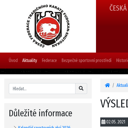
ČESKÁ
Úvod
Aktuality
Federace
Bezpečné sportovní prostředí
Histori
Aktual
VÝSLE
Důležité informace
02.05. 2021
Kalendář sportovních akcí 2026