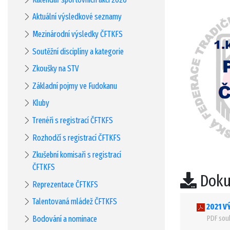
Aktuální výsledkové seznamy
Mezinárodní výsledky ČFTKFS
Soutěžní disciplíny a kategorie
Zkoušky na STV
Základní pojmy ve Fudokanu
Kluby
Trenéři s registrací ČFTKFS
Rozhodčí s registrací ČFTKFS
Zkušební komisaři s registrací
ČFTKFS
Doku
Reprezentace ČFTKFS
Talentovaná mládež ČFTKFS
2021 V
Bodování a nominace
PDF soub