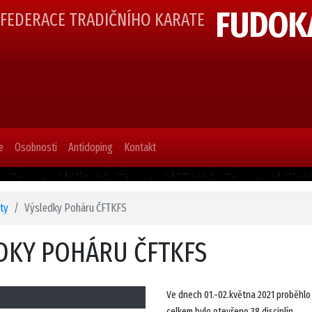
FUDOK
 FEDERACE TRADIČNÍHO KARATE
e
Osobnosti
Antidoping
Kontakt
ity
Výsledky Poháru ČFTKFS
DKY POHÁRU ČFTKFS
Ve dnech 01.-02.května 2021 proběhlo
celkem bylo otevřeno 38 disciplín.