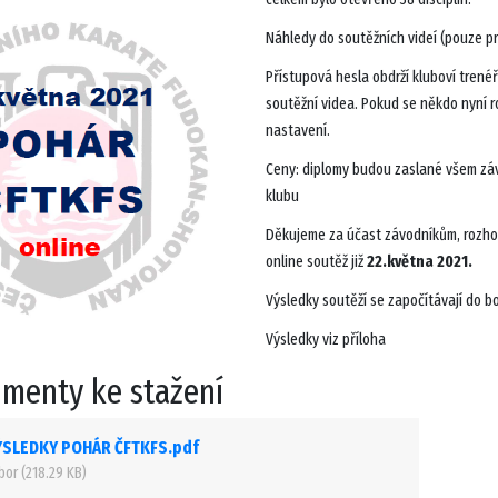
Náhledy do soutěžních videí (pouze p
Přístupová hesla obdrží kluboví trenéř
soutěžní videa. Pokud se někdo nyní ro
nastavení.
Ceny: diplomy budou zaslané všem záv
klubu
Děkujeme za účast závodníkům, rozhodč
online soutěž již
22.května 2021.
Výsledky soutěží se započítávají do 
Výsledky viz příloha
menty ke stažení
ÝSLEDKY POHÁR ČFTKFS.pdf
or (218.29 KB)