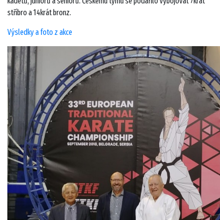
kadetů, juniorů a seniorů. Českému týmu se podařilo vybojovat 7krát
stříbro a 14krát bronz.
Výsledky a foto z akce