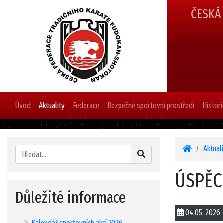
ČESKÁ
Úvod
Aktuality
Federace
Bezpečné sportovní prostředí
Histori
Aktual
ÚSPĚC
Důležité informace
04.05. 2026
Kalendář sportovních akcí 2026