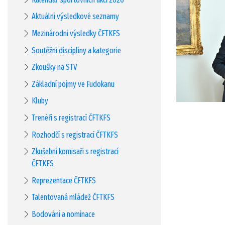
Aktuální výsledkové seznamy
Mezinárodní výsledky ČFTKFS
Soutěžní disciplíny a kategorie
Zkoušky na STV
Základní pojmy ve Fudokanu
Kluby
Trenéři s registrací ČFTKFS
Rozhodčí s registrací ČFTKFS
Zkušební komisaři s registrací
ČFTKFS
Reprezentace ČFTKFS
Talentovaná mládež ČFTKFS
Bodování a nominace