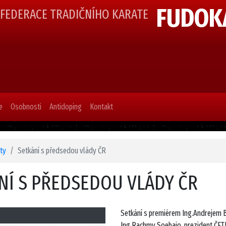
FUDOK
 FEDERACE TRADIČNÍHO KARATE
e
Osobnosti
Antidoping
Kontakt
ity
Setkání s předsedou vlády ČR
NÍ S PŘEDSEDOU VLÁDY ČR
Setkání s premiérem Ing.Andrejem B
Ing.Rachmy Soebajo, prezident ČFTK