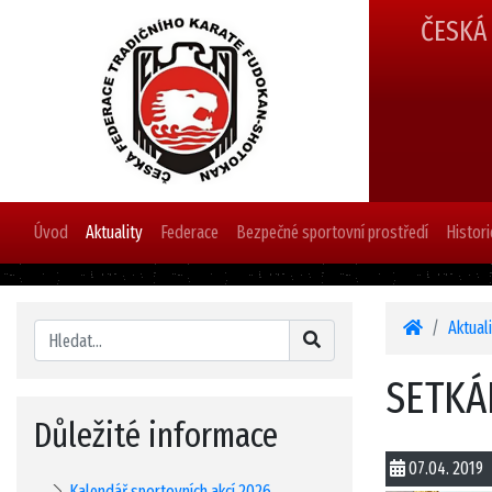
ČESKÁ
Úvod
Aktuality
Federace
Bezpečné sportovní prostředí
Histori
Aktual
SETKÁ
Důležité informace
07.04. 2019
Kalendář sportovních akcí 2026