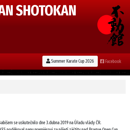
AN SHOTOKAN
Summer Karate Cup 2026
Facebook
abišem se uskutečnilo dne 3.dubna 2019 na Úřadu vlády ČR.
FS poděkoval panu premiérovi za přijetí záštity nad Prague Open Cup,