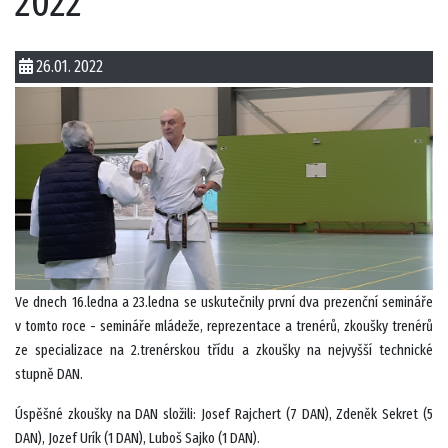
2022
26.01. 2022
Ve dnech 16.ledna a 23.ledna se uskutečnily první dva prezenční semináře
v tomto roce - semináře mládeže, reprezentace a trenérů, zkoušky trenérů
ze specializace na 2.trenérskou třídu a zkoušky na nejvyšší technické
stupně DAN.
Úspěšné zkoušky na DAN složili: Josef Rajchert (7 DAN), Zdeněk Sekret (5
DAN), Jozef Urík (1 DAN), Luboš Sajko (1 DAN).