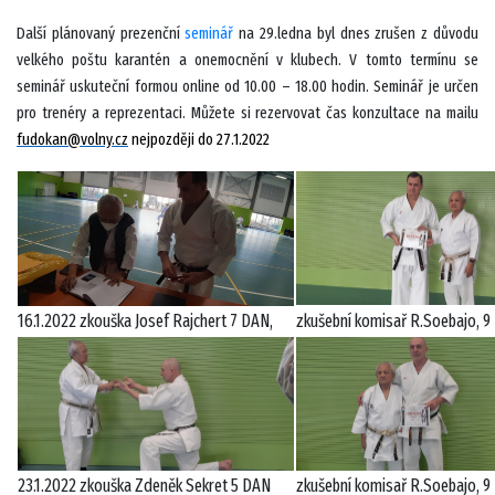
Další plánovaný prezenční
seminář
na 29.ledna byl dnes zrušen z důvodu
velkého poštu karantén a onemocnění v klubech. V tomto termínu se
seminář uskuteční formou online od 10.00 – 18.00 hodin. Seminář je určen
pro trenéry a reprezentaci. Můžete si rezervovat čas konzultace na mailu
fudokan@volny.cz
nejpozději do 27.1.2022
16.1.2022 zkouška Josef Rajchert 7 DAN,
zkušební komisař R.Soebajo, 
23.1.2022 zkouška Zdeněk Sekret 5 DAN
zkušební komisař R.Soebajo, 