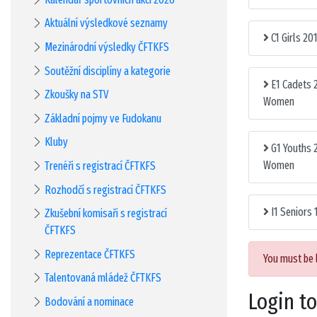
Aktuální výsledkové seznamy
C1 Girls 20
Mezinárodní výsledky ČFTKFS
Soutěžní disciplíny a kategorie
E1 Cadets 
Zkoušky na STV
Women
Základní pojmy ve Fudokanu
Kluby
G1 Youths 
Women
Trenéři s registrací ČFTKFS
Rozhodčí s registrací ČFTKFS
I1 Seniors
Zkušební komisaři s registrací
ČFTKFS
Reprezentace ČFTKFS
You must be 
Talentovaná mládež ČFTKFS
Login t
Bodování a nominace