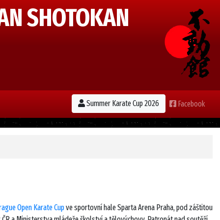
AN SHOTOKAN
Summer Karate Cup 2026
Facebook
rague Open Karate Cup
ve sportovní hale Sparta Arena Praha, pod záštitou
R a Ministerstva mládeže školství a tělovýchovy. Patronát nad soutěží