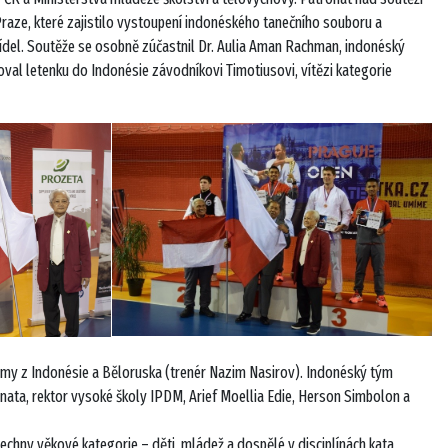
Praze, které zajistilo vystoupení indonéského tanečního souboru a
jídel. Soutěže se osobně zúčastnil Dr. Aulia Aman Rachman, indonéský
oval letenku do Indonésie závodníkovi Timotiusovi, vítězi kategorie
týmy z Indonésie a Běloruska (trenér Nazim Nasirov). Indonéský tým
ata, rektor vysoké školy IPDM, Arief Moellia Edie, Herson Simbolon a
chny věkové kategorie – děti, mládež a dospělé v disciplínách kata