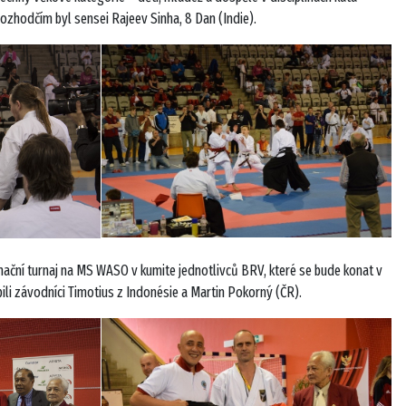
rozhodčím byl sensei Rajeev Sinha, 8 Dan (Indie).
ční turnaj na MS WASO v kumite jednotlivců BRV, které se bude konat v
ili závodníci Timotius z Indonésie a Martin Pokorný (ČR).