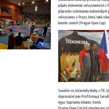
přijalo Indonéské velvyslanectví v 
připravilo ochutnávku indonéských 
velvyslanec v Praze, který také věn
kumite senioři (Prague Open Cup).
Soutěže se zúčastnily kluby z ČR, 
doprovázel pan Prof.Ermaya Suradin
Agus Supriatna Johanis, trenér.
Prague Open Cup byl otevřen pro vše