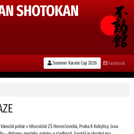
AN SHOTOKAN
Summer Karate Cup 2026
Facebook
AZE
 Vánoční pohár v tělocvičně ZŠ Hovorčovická, Praha 8 Kobylisy. Jsou
ky - diplomy, medaile, poháry a sladkosti. Soutěž je vhodná pro