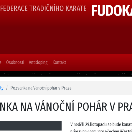
FUDOK
 FEDERACE TRADIČNÍHO KARATE
e
Osobnosti
Antidoping
Kontakt
ity
Pozvánka na Vánoční pohár v Praze
NKA NA VÁNOČNÍ POHÁR V PR
V neděli 29.listopadu se bude konat
připraveny ceny pro všechny účastní