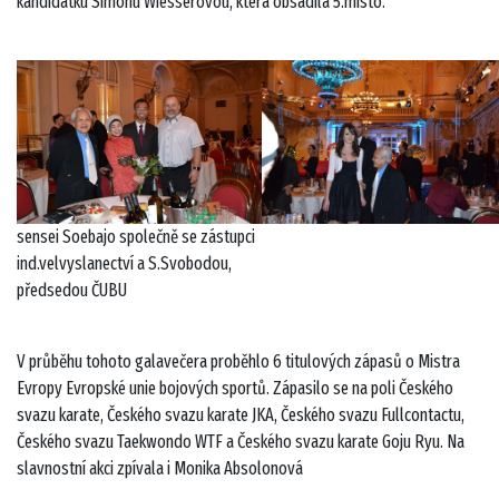
kandidátku Simonu Wiesserovou, která obsadila 5.místo.
sensei Soebajo společně se zástupci
ind.velvyslanectví a S.Svobodou,
předsedou ČUBU
V průběhu tohoto galavečera proběhlo 6 titulových zápasů o Mistra
Evropy Evropské unie bojových sportů. Zápasilo se na poli Českého
svazu karate, Českého svazu karate JKA, Českého svazu Fullcontactu,
Českého svazu Taekwondo WTF a Českého svazu karate Goju Ryu. Na
slavnostní akci zpívala i Monika Absolonová