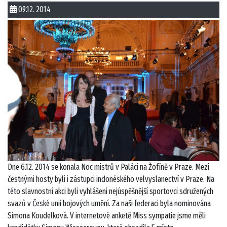
09.12. 2014
Dne 6.12. 2014 se konala Noc mistrů v Paláci na Žofíně v Praze. Mezi
čestnými hosty byli i zástupci indonéského velvyslanectví v Praze. Na
této slavnostní akci byli vyhlášeni nejúspěšnější sportovci sdružených
svazů v České unii bojových umění. Za naši federaci byla nominována
Simona Koudelková. V internetové anketě Miss sympatie jsme měli