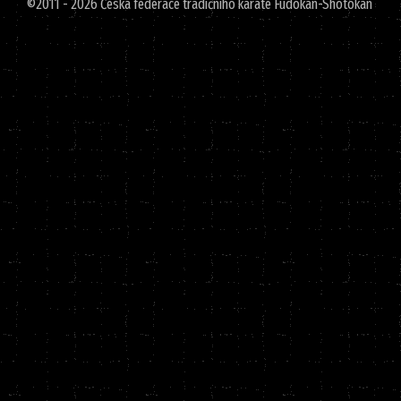
©2011 - 2026 Česká federace tradičního karate Fudokan-Shotokan