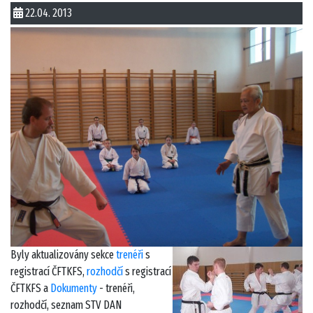
22.04. 2013
Byly aktualizovány sekce
trenéři
s
registrací ČFTKFS,
rozhodčí
s registrací
ČFTKFS a
Dokumenty
- trenéři,
rozhodčí, seznam STV DAN